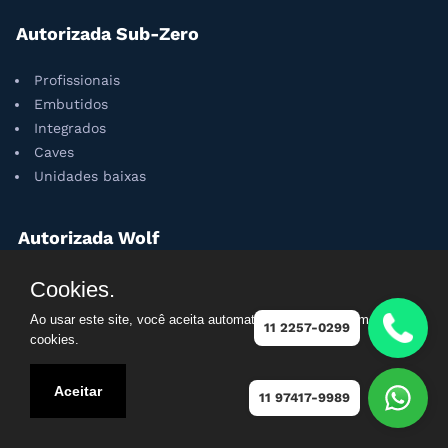
Autorizada Sub-Zero
Profissionais
Embutidos
Integrados
Caves
Unidades baixas
Autorizada Wolf
Churrasqueiras
Cookies.
Coifas
Ao usar este site, você aceita automaticamente que usamos
11 2257-0299
Cooktops
cookies.
Fogões
Fornos
Aceitar
11 97417-9989
Gavetas
Microondas