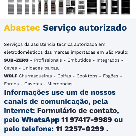
Abastec
Serviço autorizado
Serviços da assistência técnica autorizada em
eletrodomésticos das marcas importadas em São Paulo:
SUB-ZERO
-
Profissionais
-
Embutidos
-
Integrados
-
Caves
-
Unidades baixas
.
WOLF
Churrasqueiras
-
Coifas
-
Cooktops
-
Fogões
-
Fornos
-
Gavetas
-
Microondas
.
Informações use um de nossos
canais de comunicação, pela
internet:
Formulário de contato
,
pelo
WhatsApp
11 97417-9989
ou
pelo telefone:
11 2257-0299
.