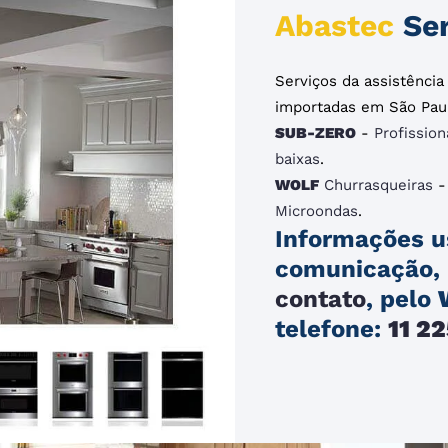
Abastec
Ser
Serviços da assistênci
importadas em São Pau
SUB-ZERO
-
Profission
baixas
.
WOLF
Churrasqueiras
Microondas
.
Informações u
comunicação, 
contato
, pelo
telefone:
11 2