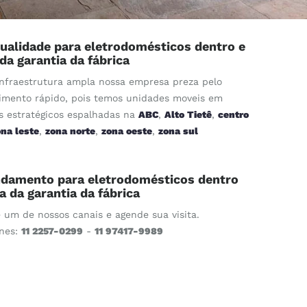
ualidade para eletrodomésticos dentro e
 da garantia da fábrica
nfraestrutura ampla nossa empresa preza pelo
imento rápido, pois temos unidades moveis em
s estratégicos espalhadas na
ABC
,
Alto Tietê
,
centro
ona leste
,
zona norte
,
zona oeste
,
zona sul
damento para eletrodomésticos dentro
ra da garantia da fábrica
e um de nossos canais e agende sua visita.
ones:
11 2257-0299
-
11 97417-9989