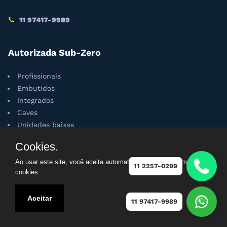
11 97417-9989
Autorizada Sub-Zero
Profissionais
Embutidos
Integrados
Caves
Unidades baixas
Cookies.
Autorizada Wolf
Ao usar este site, você aceita automaticamente que usamos
11 2257-0299
cookies.
Churrasqueiras
Coifas
Aceitar
11 97417-9989
Cooktops
Fogões
Fornos