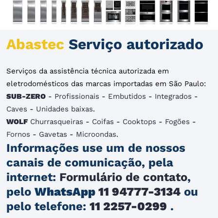
Abastec
Serviço autorizado
Serviços da assistência técnica autorizada em
eletrodomésticos das marcas importadas em São Paulo:
SUB-ZERO
-
Profissionais
-
Embutidos
-
Integrados
-
Caves
-
Unidades baixas
.
WOLF
Churrasqueiras
-
Coifas
-
Cooktops
-
Fogões
-
Fornos
-
Gavetas
-
Microondas
.
Informações use um de nossos
canais de comunicação, pela
internet:
Formulário de contato
,
pelo
WhatsApp
11 94777-3134
ou
pelo telefone:
11 2257-0299
.