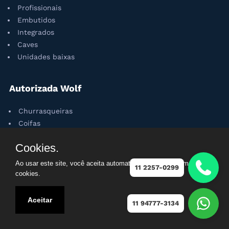
Profissionais
Embutidos
Integrados
Caves
Unidades baixas
Autorizada Wolf
Churrasqueiras
Coifas
Cooktops
Cookies.
Fogões
Fornos
Ao usar este site, você aceita automaticamente que usamos
11 2257-0299
Gavetas
cookies.
Microondas
Aceitar
11 94777-3134
Politica de Privacidade
-
Termos de uso